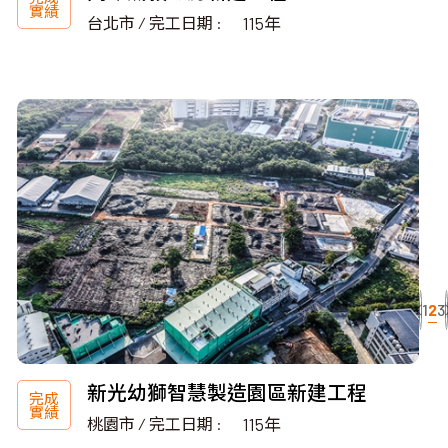
實績
台北市 ∕ 完工日期 :
115年
2
1
3
新光幼獅智慧製造園區新建工程
完成
實績
桃園市 ∕ 完工日期 :
115年