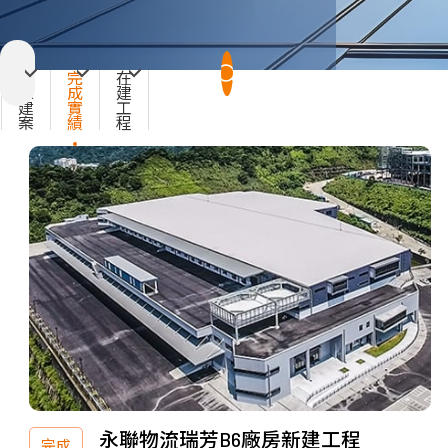
特
完
在
殊
成
建
建
實
工
案
績
程
永聯物流瑞芳B6廠房新建工程
完成