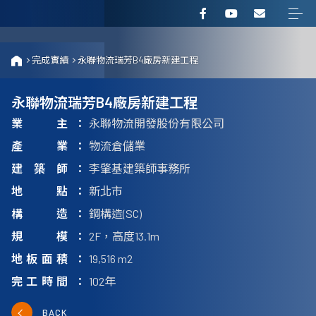
完成實績
永聯物流瑞芳B4廠房新建工程
永聯物流瑞芳B4廠房新建工程
業主
永聯物流開發股份有限公司
產業
物流倉儲業
建築師
李肇基建築師事務所
地點
新北市
構造
鋼構造(SC)
規模
2F，高度13.1m
地板面積
19,516 m2
完工時間
102年
BACK