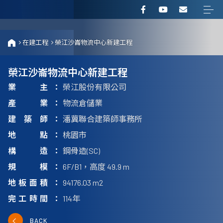
在建工程
榮江沙崙物流中心新建工程
榮江沙崙物流中心新建工程
業主
榮江股份有限公司
產業
物流倉儲業
建築師
潘冀聯合建築師事務所
地點
桃園市
構造
鋼骨造(SC)
規模
6F/B1，高度 49.9 m
地板面積
94176.03 m2
完工時間
114年
BACK